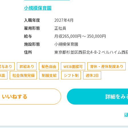
小規模保育園
2027年4月
入職年度
正社員
雇用形態
月収265,000円 〜 350,000円
給与
小規模保育園
施設形態
東京都杉並区西荻北4-8-2 ベルハイム西荻
住所
賞与あり
昇給あり
髪色自由
WEB面接可
育休・産休制度あり
率高
社会保険完備
制服支給
シフト制
週休2日
いいねする
詳細をみ