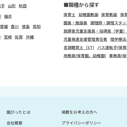
■職種から探す
岩手
山形
秋田
保育士
幼稚園教諭
保育教諭
保
梨
福井
園長・施設長
調理師・調理スタッ
愛媛
香川
徳島
高知
放課後児童支援員・指導員（学童）
分
宮崎
佐賀
沖縄
児童発達支援管理責任者
理学療法
言語聴覚士（ST)
バス運転手(保育
用務員(保育園、幼稚園)
事務員(保
園ぴったとは
掲載をお考えの方へ
会社概要
プライバシーポリシー