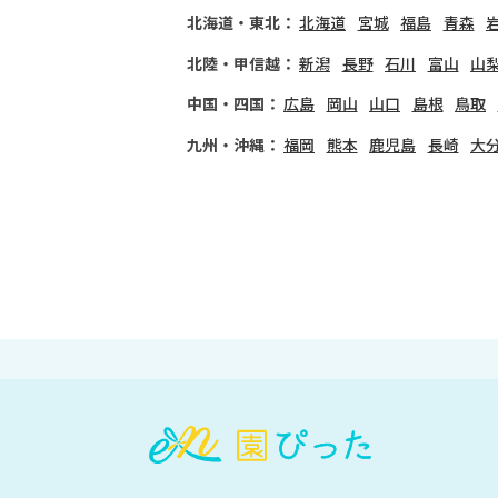
北海道・東北：
北海道
宮城
福島
青森
北陸・甲信越：
新潟
長野
石川
富山
山
中国・四国：
広島
岡山
山口
島根
鳥取
九州・沖縄：
福岡
熊本
鹿児島
長崎
大
会
員
登
録