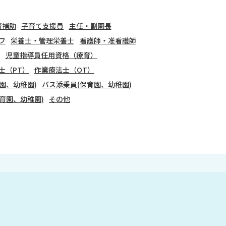
育補助
子育て支援員
主任・副園長
フ
栄養士・管理栄養士
看護師・准看護師
児童指導員任用資格（療育）
士（PT）
作業療法士（OT）
園、幼稚園)
バス添乗員(保育園、幼稚園)
育園、幼稚園)
その他