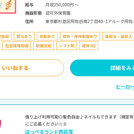
月収250,000円 〜
給与
認可外保育園
施設形態
東京都杉並区阿佐谷南2丁目40−1アルーク阿佐ヶ谷 JR中央線(快速) 阿佐ケ谷駅 
住所
線・総武線 徒歩5分
費支給
賞与あり
昇給あり
育休・産休制度あり
高給与・高収入
社会保険完備
制服支給
シフト制
週休2日
いいねする
詳細をみ
ヒーロ
借り上げ利用可能◎髪色自由♪ネイルもできます（規定有）
にご応募ください☆彡
ほっぺるランド西荻窪