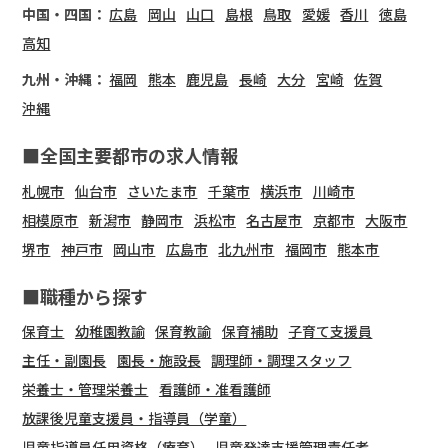
中国・四国：
広島
岡山
山口
島根
鳥取
愛媛
香川
徳島
高知
九州・沖縄：
福岡
熊本
鹿児島
長崎
大分
宮崎
佐賀
沖縄
■全国主要都市の求人情報
札幌市
仙台市
さいたま市
千葉市
横浜市
川崎市
相模原市
新潟市
静岡市
浜松市
名古屋市
京都市
大阪市
堺市
神戸市
岡山市
広島市
北九州市
福岡市
熊本市
■職種から探す
保育士
幼稚園教諭
保育教諭
保育補助
子育て支援員
主任・副園長
園長・施設長
調理師・調理スタッフ
栄養士・管理栄養士
看護師・准看護師
放課後児童支援員・指導員（学童）
児童指導員任用資格（療育）
児童発達支援管理責任者