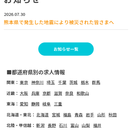
2026.07.30
熊本県で発生した地震により被災された皆さまへ
お知らせ一覧
■都道府県別の求人情報
関東：
東京
神奈川
埼玉
千葉
茨城
栃木
群馬
近畿：
大阪
兵庫
京都
滋賀
奈良
和歌山
東海：
愛知
静岡
岐阜
三重
北海道・東北：
北海道
宮城
福島
青森
岩手
山形
秋田
北陸・甲信越：
新潟
長野
石川
富山
山梨
福井