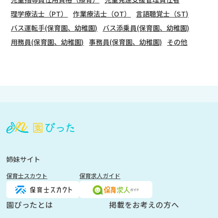
理学療法士（PT）
作業療法士（OT）
言語聴覚士（ST)
バス運転手(保育園、幼稚園)
バス添乗員(保育園、幼稚園)
用務員(保育園、幼稚園)
事務員(保育園、幼稚園)
その他
会
員
登
録
も
姉妹サイト
し
保育士スカウト
保育求人ガイド
く
は
ロ
園ぴったとは
掲載をお考えの方へ
グ