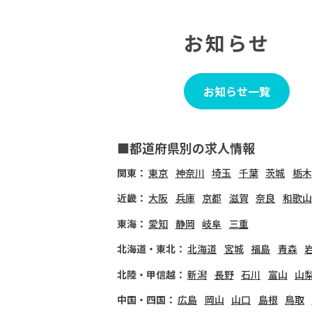
お知らせ
お知らせ一覧
■都道府県別の求人情報
関東：
東京
神奈川
埼玉
千葉
茨城
栃木
近畿：
大阪
兵庫
京都
滋賀
奈良
和歌山
東海：
愛知
静岡
岐阜
三重
北海道・東北：
北海道
宮城
福島
青森
北陸・甲信越：
新潟
長野
石川
富山
山
中国・四国：
広島
岡山
山口
島根
鳥取