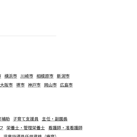
市
横浜市
川崎市
相模原市
新潟市
大阪市
堺市
神戸市
岡山市
広島市
育補助
子育て支援員
主任・副園長
フ
栄養士・管理栄養士
看護師・准看護師
児童指導員任用資格（療育）