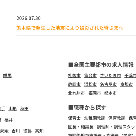
2026.07.30
熊本県で発生した地震により被災された皆さまへ
■全国主要都市の求人情報
群馬
札幌市
仙台市
さいたま市
千葉
静岡市
浜松市
名古屋市
京都市
北九州市
福岡市
熊本市
■職種から探す
岩手
山形
秋田
保育士
幼稚園教諭
保育教諭
保
梨
福井
園長・施設長
調理師・調理スタッ
愛媛
香川
徳島
高知
放課後児童支援員・指導員（学童）