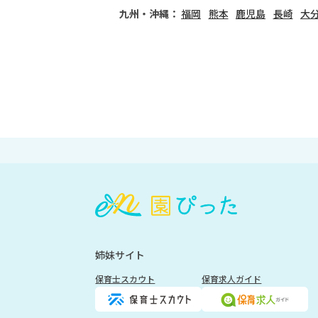
九州・沖縄：
福岡
熊本
鹿児島
長崎
大
会
員
登
録
も
姉妹サイト
し
く
保育士スカウト
保育求人ガイド
は
ロ