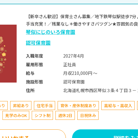
【新卒さん歓迎】保育士さん募集／地下鉄琴似駅徒歩7分
手当充実！／残業なし＊働きやすさバツグン★雰囲気の良い
琴似にじのいろ保育園
認可保育園
2027年4月
入職年度
正社員
雇用形態
月収210,000円 〜
給与
認可保育園
施設形態
北海道札幌市西区琴似３条４丁目３－
住所
あり
昇給あり
住宅手当
育休・産休制度あり
高給与・高収入
見学のみOK
シフト制
週休2日
日祝休み
いいねする
詳細をみ