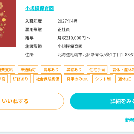
小規模保育園
2027年4月
入職年度
正社員
雇用形態
月収210,000円 〜
給与
小規模保育園
施設形態
北海道札幌市北区新琴似5条2丁目1-8S
住所
通費支給
車通勤可
賞与あり
昇給あり
住宅手当
育休・産休
率高
研修あり
社会保険完備
見学のみOK
シフト制
週休2日
いいねする
詳細をみ
新