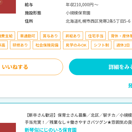
年収210,000円 〜
給与
小規模保育園
施設形態
北海道札幌市西区発寒2条5丁目5-6
住所
通費支給
車通勤可
賞与あり
昇給あり
住宅手当
育休・産休
率高
研修あり
社会保険完備
見学のみOK
シフト制
週休2日
いいねする
詳細をみ
【新卒さん歓迎】保育士さん募集／北区／駅チカ／小規
手当充実！／残業なし＊働きやすさバツグン★雰囲気の良い
新琴似にじのいろ保育園