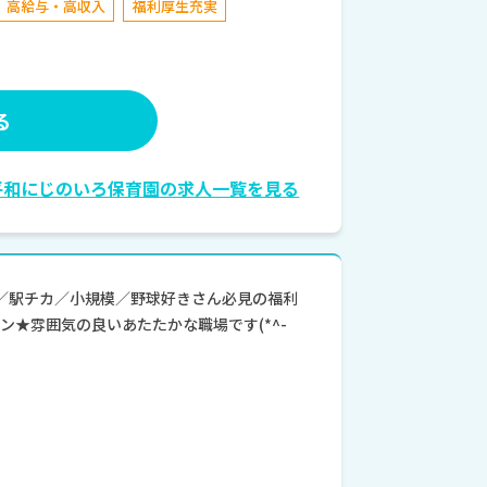
高給与・高収入
福利厚生充実
る
平和にじのいろ保育園の求人一覧を見る
／駅チカ／小規模／野球好きさん必見の福利
★雰囲気の良いあたたかな職場です(*^-