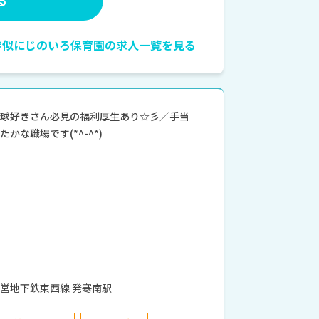
琴似にじのいろ保育園の求人一覧を見る
野球好きさん必見の福利厚生あり☆彡／手当
かな職場です(*^-^*)
区平和3条6丁目12-21 札幌市営地下鉄東西線 発寒南駅