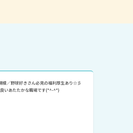
規模／野球好きさん必見の福利厚生あり☆彡
いあたたかな職場です(*^-^*)