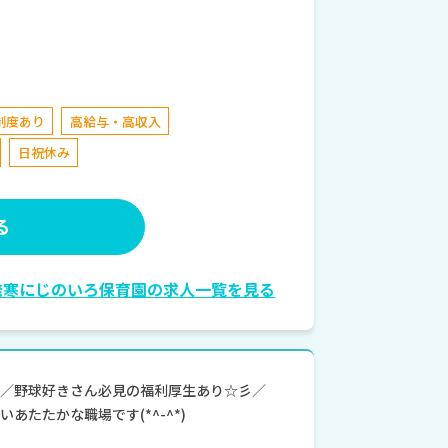
制度あり
高給与・高収入
日祝休み
る
発寒にじのいろ保育園の求人一覧を見る
模／野球好きさん必見の福利厚生あり☆彡／
あたたかな職場です(*^-^*)