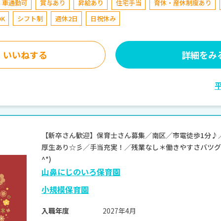
車通勤可
賞与あり
昇給あり
住宅手当
育休・産休制度あり
K
シフト制
週休2日
日祝休み
いいねする
詳細をみ
【新卒さん歓迎】保育士さん募集／南区／市電徒歩1分♪
厚生あり☆彡／手当充実！／残業なし＊働きやすさバツグン
^*)
山鼻にじのいろ保育園
小規模保育園
2027年4月
入職年度