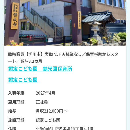
臨時職員【旭川市】実働7.5H★残業なし／保育補助からスタ
ート／賞与3.2カ月
認定こども園 慈光園保育所
認定こども園
2027年4月
入職年度
正社員
雇用形態
月収212,000円 〜
給与
認定こども園
施設形態
北海道旭川市5条通19丁目左1号
住所