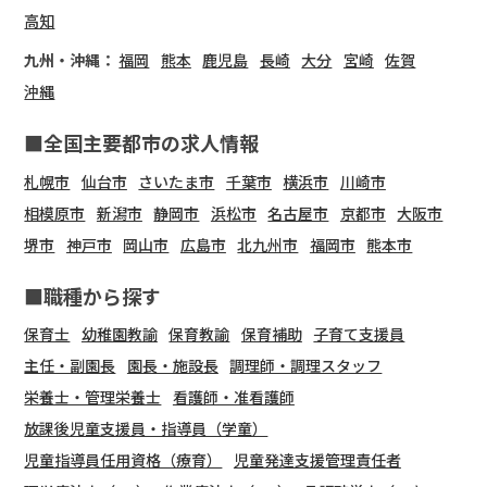
高知
九州・沖縄：
福岡
熊本
鹿児島
長崎
大分
宮崎
佐賀
沖縄
■全国主要都市の求人情報
札幌市
仙台市
さいたま市
千葉市
横浜市
川崎市
相模原市
新潟市
静岡市
浜松市
名古屋市
京都市
大阪市
堺市
神戸市
岡山市
広島市
北九州市
福岡市
熊本市
■職種から探す
保育士
幼稚園教諭
保育教諭
保育補助
子育て支援員
主任・副園長
園長・施設長
調理師・調理スタッフ
栄養士・管理栄養士
看護師・准看護師
放課後児童支援員・指導員（学童）
児童指導員任用資格（療育）
児童発達支援管理責任者