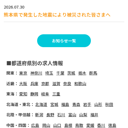
2026.07.30
熊本県で発生した地震により被災された皆さまへ
お知らせ一覧
■都道府県別の求人情報
関東：
東京
神奈川
埼玉
千葉
茨城
栃木
群馬
近畿：
大阪
兵庫
京都
滋賀
奈良
和歌山
東海：
愛知
静岡
岐阜
三重
北海道・東北：
北海道
宮城
福島
青森
岩手
山形
秋田
北陸・甲信越：
新潟
長野
石川
富山
山梨
福井
中国・四国：
広島
岡山
山口
島根
鳥取
愛媛
香川
徳島