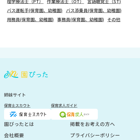
理学療法士（PT）
作業療法士（OT）
言語聴覚士（ST)
バス運転手(保育園、幼稚園)
バス添乗員(保育園、幼稚園)
用務員(保育園、幼稚園)
事務員(保育園、幼稚園)
その他
会
員
登
録
も
姉妹サイト
し
保育士スカウト
保育求人ガイド
く
は
ロ
園ぴったとは
掲載をお考えの方へ
グ
会社概要
プライバシーポリシー
イ