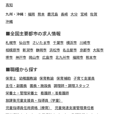
高知
九州・沖縄：
福岡
熊本
鹿児島
長崎
大分
宮崎
佐賀
沖縄
■全国主要都市の求人情報
札幌市
仙台市
さいたま市
千葉市
横浜市
川崎市
相模原市
新潟市
静岡市
浜松市
名古屋市
京都市
大阪市
堺市
神戸市
岡山市
広島市
北九州市
福岡市
熊本市
■職種から探す
保育士
幼稚園教諭
保育教諭
保育補助
子育て支援員
主任・副園長
園長・施設長
調理師・調理スタッフ
栄養士・管理栄養士
看護師・准看護師
放課後児童支援員・指導員（学童）
児童指導員任用資格（療育）
児童発達支援管理責任者