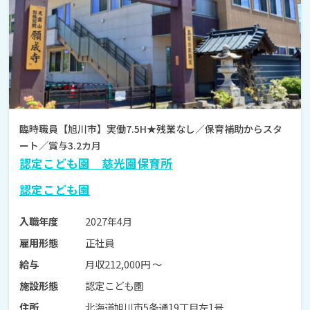
臨時職員【旭川市】実働7.5H★残業なし／保育補助からスタ
ート／賞与3.2カ月
認定こども園 慈光園保育所
認定こども園
2027年4月
入職年度
正社員
雇用形態
月収212,000円 〜
給与
認定こども園
施設形態
北海道旭川市5条通19丁目左1号
住所