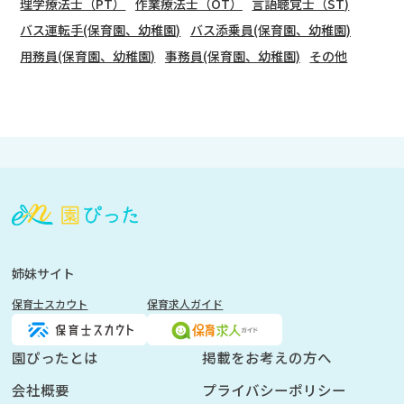
理学療法士（PT）
作業療法士（OT）
言語聴覚士（ST)
バス運転手(保育園、幼稚園)
バス添乗員(保育園、幼稚園)
用務員(保育園、幼稚園)
事務員(保育園、幼稚園)
その他
会
員
登
録
も
姉妹サイト
し
保育士スカウト
保育求人ガイド
く
は
ロ
園ぴったとは
掲載をお考えの方へ
グ
会社概要
プライバシーポリシー
イ