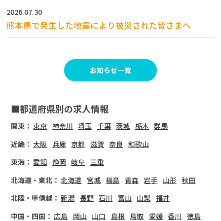
2026.07.30
熊本県で発生した地震により被災された皆さまへ
お知らせ一覧
■都道府県別の求人情報
関東：
東京
神奈川
埼玉
千葉
茨城
栃木
群馬
近畿：
大阪
兵庫
京都
滋賀
奈良
和歌山
東海：
愛知
静岡
岐阜
三重
北海道・東北：
北海道
宮城
福島
青森
岩手
山形
秋田
北陸・甲信越：
新潟
長野
石川
富山
山梨
福井
中国・四国：
広島
岡山
山口
島根
鳥取
愛媛
香川
徳島