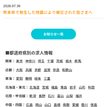
2026.07.30
熊本県で発生した地震により被災された皆さまへ
お知らせ一覧
■都道府県別の求人情報
関東：
東京
神奈川
埼玉
千葉
茨城
栃木
群馬
近畿：
大阪
兵庫
京都
滋賀
奈良
和歌山
東海：
愛知
静岡
岐阜
三重
北海道・東北：
北海道
宮城
福島
青森
岩手
山形
秋田
北陸・甲信越：
新潟
長野
石川
富山
山梨
福井
中国・四国：
広島
岡山
山口
島根
鳥取
愛媛
香川
徳島