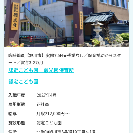
臨時職員【旭川市】実働7.5H★残業なし／保育補助からスタ
ート／賞与3.2カ月
認定こども園 慈光園保育所
認定こども園
2027年4月
入職年度
正社員
雇用形態
月収212,000円 〜
給与
認定こども園
施設形態
北海道旭川市5条通19丁目左1号
住所