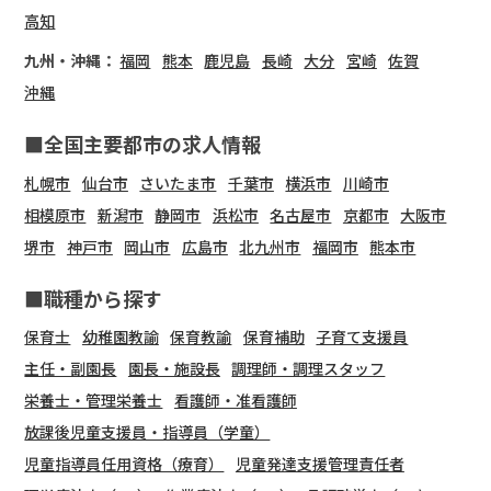
高知
九州・沖縄：
福岡
熊本
鹿児島
長崎
大分
宮崎
佐賀
沖縄
■全国主要都市の求人情報
札幌市
仙台市
さいたま市
千葉市
横浜市
川崎市
相模原市
新潟市
静岡市
浜松市
名古屋市
京都市
大阪市
堺市
神戸市
岡山市
広島市
北九州市
福岡市
熊本市
■職種から探す
保育士
幼稚園教諭
保育教諭
保育補助
子育て支援員
主任・副園長
園長・施設長
調理師・調理スタッフ
栄養士・管理栄養士
看護師・准看護師
放課後児童支援員・指導員（学童）
児童指導員任用資格（療育）
児童発達支援管理責任者