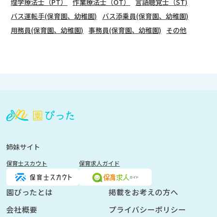
理学療法士（PT）
作業療法士（OT）
言語聴覚士（ST)
バス運転手(保育園、幼稚園)
バス添乗員(保育園、幼稚園)
用務員(保育園、幼稚園)
事務員(保育園、幼稚園)
その他
会
員
登
録
も
姉妹サイト
し
保育士スカウト
保育求人ガイド
く
は
ロ
園ぴったとは
掲載をお考えの方へ
グ
会社概要
プライバシーポリシー
イ