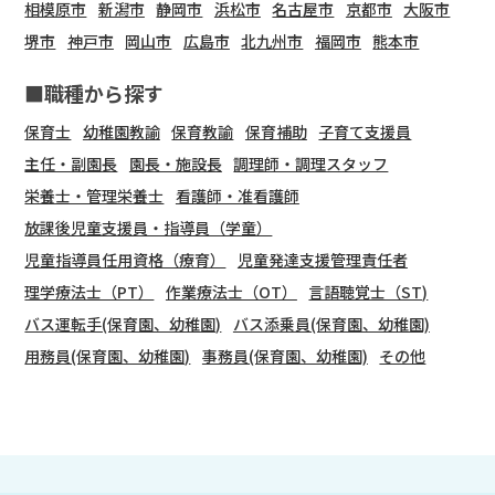
相模原市
新潟市
静岡市
浜松市
名古屋市
京都市
大阪市
堺市
神戸市
岡山市
広島市
北九州市
福岡市
熊本市
■職種から探す
保育士
幼稚園教諭
保育教諭
保育補助
子育て支援員
主任・副園長
園長・施設長
調理師・調理スタッフ
栄養士・管理栄養士
看護師・准看護師
放課後児童支援員・指導員（学童）
児童指導員任用資格（療育）
児童発達支援管理責任者
理学療法士（PT）
作業療法士（OT）
言語聴覚士（ST)
バス運転手(保育園、幼稚園)
バス添乗員(保育園、幼稚園)
用務員(保育園、幼稚園)
事務員(保育園、幼稚園)
その他