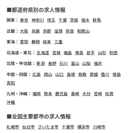
■都道府県別の求人情報
関東：
東京
神奈川
埼玉
千葉
茨城
栃木
群馬
近畿：
大阪
兵庫
京都
滋賀
奈良
和歌山
東海：
愛知
静岡
岐阜
三重
北海道・東北：
北海道
宮城
福島
青森
岩手
山形
秋田
北陸・甲信越：
新潟
長野
石川
富山
山梨
福井
中国・四国：
広島
岡山
山口
島根
鳥取
愛媛
香川
徳島
高知
九州・沖縄：
福岡
熊本
鹿児島
長崎
大分
宮崎
佐賀
沖縄
■全国主要都市の求人情報
札幌市
仙台市
さいたま市
千葉市
横浜市
川崎市