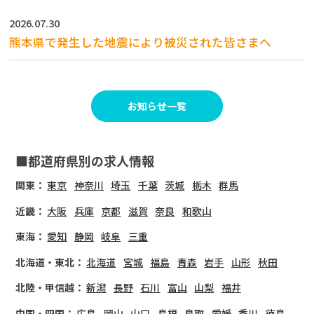
2026.07.30
熊本県で発生した地震により被災された皆さまへ
お知らせ一覧
■都道府県別の求人情報
関東：
東京
神奈川
埼玉
千葉
茨城
栃木
群馬
近畿：
大阪
兵庫
京都
滋賀
奈良
和歌山
東海：
愛知
静岡
岐阜
三重
北海道・東北：
北海道
宮城
福島
青森
岩手
山形
秋田
北陸・甲信越：
新潟
長野
石川
富山
山梨
福井
中国・四国：
広島
岡山
山口
島根
鳥取
愛媛
香川
徳島