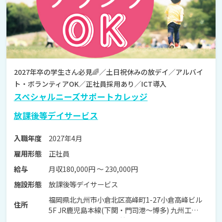
2027年卒の学生さん必見🌈／土日祝休みの放デイ／アルバイ
ト・ボランティアOK／正社員採用あり／ICT導入
スペシャルニーズサポートカレッジ
放課後等デイサービス
2027年4月
入職年度
正社員
雇用形態
月収180,000円 〜 230,000円
給与
放課後等デイサービス
施設形態
福岡県北九州市小倉北区高峰町1-27小倉高峰ビル
住所
5F JR鹿児島本線(下関・門司港～博多) 九州工大前
駅 車で6分 JR鹿児島本線(下関・門司港～博多) 西