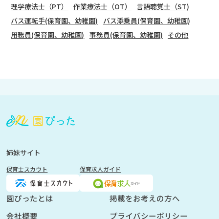
理学療法士（PT）
作業療法士（OT）
言語聴覚士（ST)
バス運転手(保育園、幼稚園)
バス添乗員(保育園、幼稚園)
用務員(保育園、幼稚園)
事務員(保育園、幼稚園)
その他
会
員
登
録
も
姉妹サイト
し
保育士スカウト
保育求人ガイド
く
は
ロ
園ぴったとは
掲載をお考えの方へ
グ
会社概要
プライバシーポリシー
イ