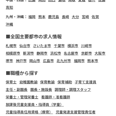
高知
九州・沖縄：
福岡
熊本
鹿児島
長崎
大分
宮崎
佐賀
沖縄
■全国主要都市の求人情報
札幌市
仙台市
さいたま市
千葉市
横浜市
川崎市
相模原市
新潟市
静岡市
浜松市
名古屋市
京都市
大阪市
堺市
神戸市
岡山市
広島市
北九州市
福岡市
熊本市
■職種から探す
保育士
幼稚園教諭
保育教諭
保育補助
子育て支援員
主任・副園長
園長・施設長
調理師・調理スタッフ
栄養士・管理栄養士
看護師・准看護師
放課後児童支援員・指導員（学童）
児童指導員任用資格（療育）
児童発達支援管理責任者