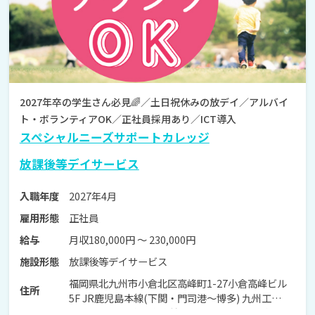
2027年卒の学生さん必見🌈／土日祝休みの放デイ／アルバイ
ト・ボランティアOK／正社員採用あり／ICT導入
スペシャルニーズサポートカレッジ
放課後等デイサービス
2027年4月
入職年度
正社員
雇用形態
月収180,000円 〜 230,000円
給与
放課後等デイサービス
施設形態
福岡県北九州市小倉北区高峰町1-27小倉高峰ビル
住所
5F JR鹿児島本線(下関・門司港～博多) 九州工大前
駅 車で6分 JR鹿児島本線(下関・門司港～博多) 西