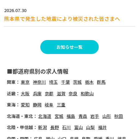
2026.07.30
熊本県で発生した地震により被災された皆さまへ
お知らせ一覧
■都道府県別の求人情報
関東：
東京
神奈川
埼玉
千葉
茨城
栃木
群馬
近畿：
大阪
兵庫
京都
滋賀
奈良
和歌山
東海：
愛知
静岡
岐阜
三重
北海道・東北：
北海道
宮城
福島
青森
岩手
山形
秋田
北陸・甲信越：
新潟
長野
石川
富山
山梨
福井
中国・四国：
広島
岡山
山口
島根
鳥取
愛媛
香川
徳島