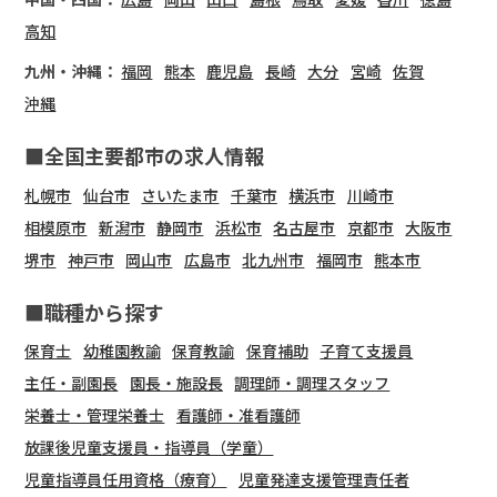
高知
九州・沖縄：
福岡
熊本
鹿児島
長崎
大分
宮崎
佐賀
沖縄
■全国主要都市の求人情報
札幌市
仙台市
さいたま市
千葉市
横浜市
川崎市
相模原市
新潟市
静岡市
浜松市
名古屋市
京都市
大阪市
堺市
神戸市
岡山市
広島市
北九州市
福岡市
熊本市
■職種から探す
保育士
幼稚園教諭
保育教諭
保育補助
子育て支援員
主任・副園長
園長・施設長
調理師・調理スタッフ
栄養士・管理栄養士
看護師・准看護師
放課後児童支援員・指導員（学童）
児童指導員任用資格（療育）
児童発達支援管理責任者