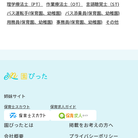
理学療法士（PT）
作業療法士（OT）
言語聴覚士（ST)
バス運転手(保育園、幼稚園)
バス添乗員(保育園、幼稚園)
用務員(保育園、幼稚園)
事務員(保育園、幼稚園)
その他
会
員
登
録
も
姉妹サイト
し
保育士スカウト
保育求人ガイド
く
は
ロ
園ぴったとは
掲載をお考えの方へ
グ
会社概要
プライバシーポリシー
イ