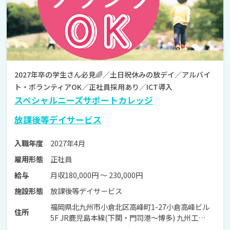
2027年卒の学生さん必見🌈／土日祝休みの放デイ／アルバイ
ト・ボランティアOK／正社員採用あり／ICT導入
スペシャルニーズサポートカレッジ
放課後等デイサービス
2027年4月
入職年度
正社員
雇用形態
月収180,000円 〜 230,000円
給与
放課後等デイサービス
施設形態
福岡県北九州市小倉北区高峰町1-27小倉高峰ビル
住所
5F JR鹿児島本線(下関・門司港～博多) 九州工大前
駅 車で6分 JR鹿児島本線(下関・門司港～博多) 西