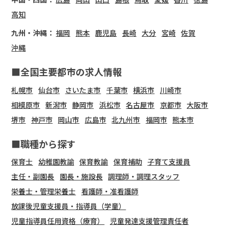
高知
九州・沖縄：
福岡
熊本
鹿児島
長崎
大分
宮崎
佐賀
沖縄
■全国主要都市の求人情報
札幌市
仙台市
さいたま市
千葉市
横浜市
川崎市
相模原市
新潟市
静岡市
浜松市
名古屋市
京都市
大阪市
堺市
神戸市
岡山市
広島市
北九州市
福岡市
熊本市
■職種から探す
保育士
幼稚園教諭
保育教諭
保育補助
子育て支援員
主任・副園長
園長・施設長
調理師・調理スタッフ
栄養士・管理栄養士
看護師・准看護師
放課後児童支援員・指導員（学童）
児童指導員任用資格（療育）
児童発達支援管理責任者