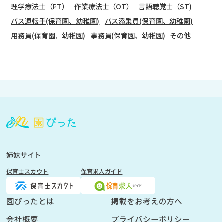
理学療法士（PT）
作業療法士（OT）
言語聴覚士（ST)
バス運転手(保育園、幼稚園)
バス添乗員(保育園、幼稚園)
用務員(保育園、幼稚園)
事務員(保育園、幼稚園)
その他
会
員
登
録
も
姉妹サイト
し
保育士スカウト
保育求人ガイド
く
は
ロ
園ぴったとは
掲載をお考えの方へ
グ
会社概要
プライバシーポリシー
イ