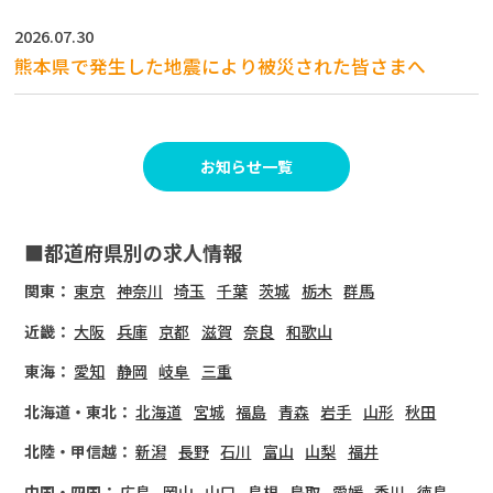
2026.07.30
熊本県で発生した地震により被災された皆さまへ
お知らせ一覧
■都道府県別の求人情報
関東：
東京
神奈川
埼玉
千葉
茨城
栃木
群馬
近畿：
大阪
兵庫
京都
滋賀
奈良
和歌山
東海：
愛知
静岡
岐阜
三重
北海道・東北：
北海道
宮城
福島
青森
岩手
山形
秋田
北陸・甲信越：
新潟
長野
石川
富山
山梨
福井
中国・四国：
広島
岡山
山口
島根
鳥取
愛媛
香川
徳島