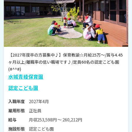
【2027年度卒の方募集中♪】保育教諭☆月給25万～/賞与4.45
ヶ月以上/離職率の低い職場です♪/定員60名の認定こども園
(#^^#)
水城青稜保育園
認定こども園
2027年4月
入職年度
正社員
雇用形態
月収253,598円 〜 260,212円
給与
認定こども園
施設形態