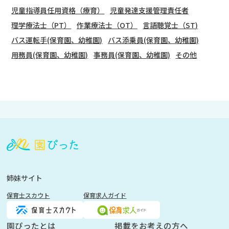
児童指導員任用資格（療育）
児童発達支援管理責任者
理学療法士（PT）
作業療法士（OT）
言語聴覚士（ST)
バス運転手(保育園、幼稚園)
バス添乗員(保育園、幼稚園)
用務員(保育園、幼稚園)
事務員(保育園、幼稚園)
その他
会
員
登
録
も
姉妹サイト
し
保育士スカウト
保育求人ガイド
く
は
ロ
園ぴったとは
掲載をお考えの方へ