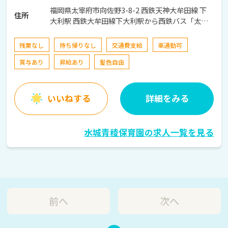
福岡県太宰府市向佐野3-8-2 西鉄天神大牟田線 下
住所
大利駅 西鉄大牟田線下大利駅から西鉄バス「太宰
府西小学校前」下車徒歩約8分
残業なし
持ち帰りなし
交通費支給
車通勤可
賞与あり
昇給あり
髪色自由
いいねする
詳細をみる
水城青稜保育園の求人一覧を見る
前へ
次へ