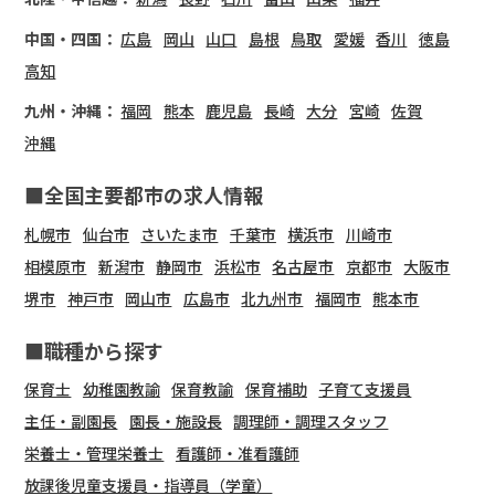
中国・四国：
広島
岡山
山口
島根
鳥取
愛媛
香川
徳島
高知
九州・沖縄：
福岡
熊本
鹿児島
長崎
大分
宮崎
佐賀
沖縄
■全国主要都市の求人情報
札幌市
仙台市
さいたま市
千葉市
横浜市
川崎市
相模原市
新潟市
静岡市
浜松市
名古屋市
京都市
大阪市
堺市
神戸市
岡山市
広島市
北九州市
福岡市
熊本市
■職種から探す
保育士
幼稚園教諭
保育教諭
保育補助
子育て支援員
主任・副園長
園長・施設長
調理師・調理スタッフ
栄養士・管理栄養士
看護師・准看護師
放課後児童支援員・指導員（学童）