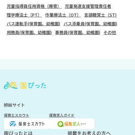
児童指導員任用資格（療育）
児童発達支援管理責任者
理学療法士（PT）
作業療法士（OT）
言語聴覚士（ST)
バス運転手(保育園、幼稚園)
バス添乗員(保育園、幼稚園)
用務員(保育園、幼稚園)
事務員(保育園、幼稚園)
その他
会
員
登
録
も
姉妹サイト
し
保育士スカウト
保育求人ガイド
く
は
ロ
園ぴったとは
掲載をお考えの方へ