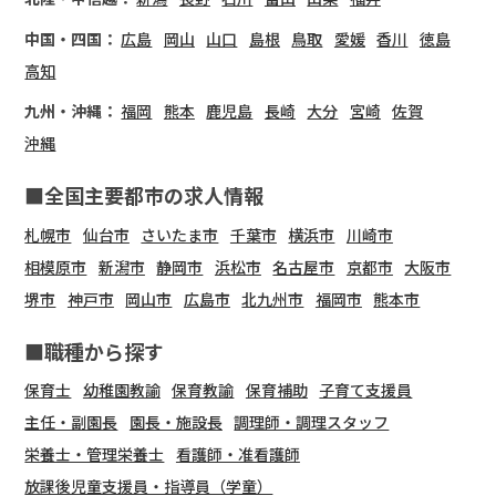
中国・四国：
広島
岡山
山口
島根
鳥取
愛媛
香川
徳島
高知
九州・沖縄：
福岡
熊本
鹿児島
長崎
大分
宮崎
佐賀
沖縄
■全国主要都市の求人情報
札幌市
仙台市
さいたま市
千葉市
横浜市
川崎市
相模原市
新潟市
静岡市
浜松市
名古屋市
京都市
大阪市
堺市
神戸市
岡山市
広島市
北九州市
福岡市
熊本市
■職種から探す
保育士
幼稚園教諭
保育教諭
保育補助
子育て支援員
主任・副園長
園長・施設長
調理師・調理スタッフ
栄養士・管理栄養士
看護師・准看護師
放課後児童支援員・指導員（学童）