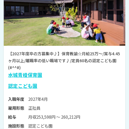
【2027年度卒の方募集中♪】保育教諭☆月給25万～/賞与4.45
ヶ月以上/離職率の低い職場です♪/定員60名の認定こども園
(#^^#)
水城青稜保育園
認定こども園
2027年4月
入職年度
正社員
雇用形態
月収253,598円 〜 260,212円
給与
認定こども園
施設形態