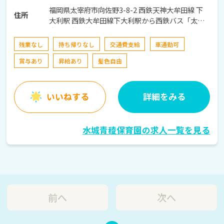
福岡県太宰府市向佐野3-8-2 西鉄天神大牟田線 下
住所
大利駅 西鉄大牟田線下大利駅から西鉄バス「太宰
府西小学校前」下車徒歩約8分
残業なし
持ち帰りなし
交通費支給
車通勤可
賞与あり
昇給あり
髪色自由
いいねする
詳細をみる
水城青稜保育園の求人一覧を見る
前へ
次へ