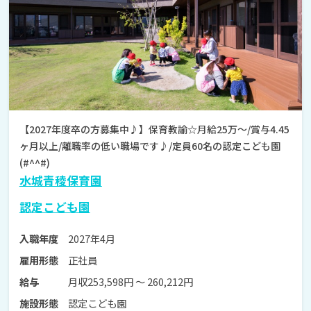
【2027年度卒の方募集中♪】保育教諭☆月給25万～/賞与4.45
ヶ月以上/離職率の低い職場です♪/定員60名の認定こども園
(#^^#)
水城青稜保育園
認定こども園
2027年4月
入職年度
正社員
雇用形態
月収253,598円 〜 260,212円
給与
認定こども園
施設形態