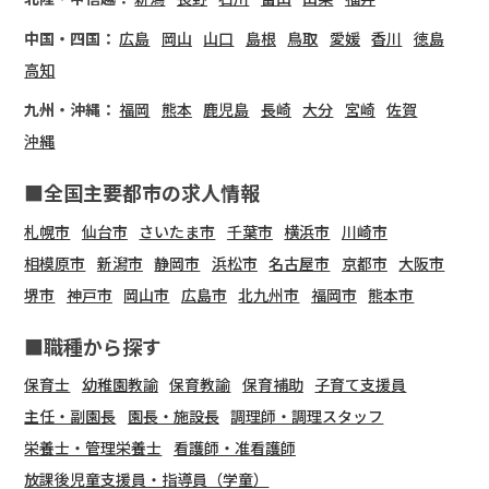
中国・四国：
広島
岡山
山口
島根
鳥取
愛媛
香川
徳島
高知
九州・沖縄：
福岡
熊本
鹿児島
長崎
大分
宮崎
佐賀
沖縄
■全国主要都市の求人情報
札幌市
仙台市
さいたま市
千葉市
横浜市
川崎市
相模原市
新潟市
静岡市
浜松市
名古屋市
京都市
大阪市
堺市
神戸市
岡山市
広島市
北九州市
福岡市
熊本市
■職種から探す
保育士
幼稚園教諭
保育教諭
保育補助
子育て支援員
主任・副園長
園長・施設長
調理師・調理スタッフ
栄養士・管理栄養士
看護師・准看護師
放課後児童支援員・指導員（学童）