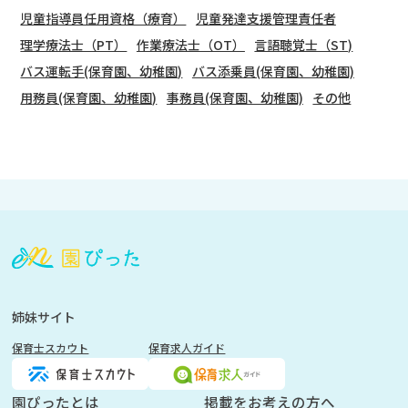
児童指導員任用資格（療育）
児童発達支援管理責任者
理学療法士（PT）
作業療法士（OT）
言語聴覚士（ST)
バス運転手(保育園、幼稚園)
バス添乗員(保育園、幼稚園)
用務員(保育園、幼稚園)
事務員(保育園、幼稚園)
その他
会
員
登
録
も
姉妹サイト
し
保育士スカウト
保育求人ガイド
く
は
ロ
園ぴったとは
掲載をお考えの方へ