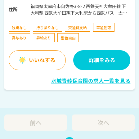
福岡県太宰府市向佐野3-8-2 西鉄天神大牟田線 下
住所
大利駅 西鉄大牟田線下大利駅から西鉄バス「太宰
府西小学校前」下車徒歩約8分
残業なし
持ち帰りなし
交通費支給
車通勤可
賞与あり
昇給あり
髪色自由
いいねする
詳細をみる
水城青稜保育園の求人一覧を見る
前へ
次へ