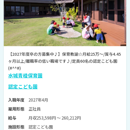
【2027年度卒の方募集中♪】保育教諭☆月給25万～/賞与4.45
ヶ月以上/離職率の低い職場です♪/定員60名の認定こども園
(#^^#)
水城青稜保育園
認定こども園
2027年4月
入職年度
正社員
雇用形態
月収253,598円 〜 260,212円
給与
認定こども園
施設形態