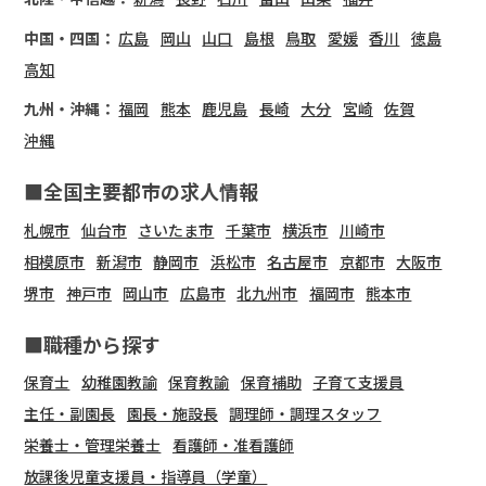
中国・四国：
広島
岡山
山口
島根
鳥取
愛媛
香川
徳島
高知
九州・沖縄：
福岡
熊本
鹿児島
長崎
大分
宮崎
佐賀
沖縄
■全国主要都市の求人情報
札幌市
仙台市
さいたま市
千葉市
横浜市
川崎市
相模原市
新潟市
静岡市
浜松市
名古屋市
京都市
大阪市
堺市
神戸市
岡山市
広島市
北九州市
福岡市
熊本市
■職種から探す
保育士
幼稚園教諭
保育教諭
保育補助
子育て支援員
主任・副園長
園長・施設長
調理師・調理スタッフ
栄養士・管理栄養士
看護師・准看護師
放課後児童支援員・指導員（学童）