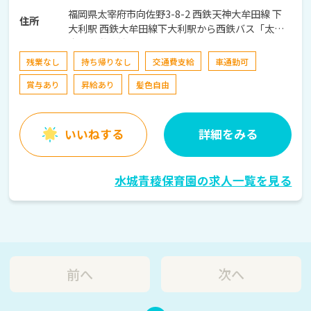
福岡県太宰府市向佐野3-8-2 西鉄天神大牟田線 下
住所
大利駅 西鉄大牟田線下大利駅から西鉄バス「太宰
府西小学校前」下車徒歩約8分
残業なし
持ち帰りなし
交通費支給
車通勤可
賞与あり
昇給あり
髪色自由
いいねする
詳細をみる
水城青稜保育園の求人一覧を見る
前へ
次へ