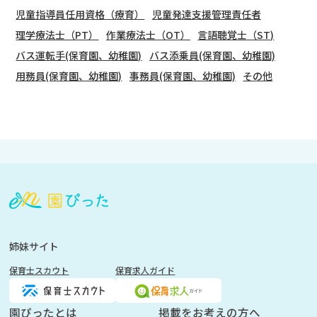
児童指導員任用資格（療育）
児童発達支援管理責任者
理学療法士（PT）
作業療法士（OT）
言語聴覚士（ST)
バス運転手(保育園、幼稚園)
バス添乗員(保育園、幼稚園)
用務員(保育園、幼稚園)
事務員(保育園、幼稚園)
その他
会
員
登
録
も
姉妹サイト
し
保育士スカウト
保育求人ガイド
く
は
ロ
園ぴったとは
掲載をお考えの方へ