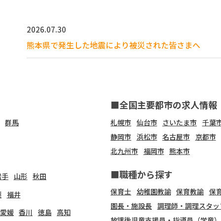
2026.07.30
熊本県で発生した地震により被災された皆さまへ
■全国主要都市の求人情報
群馬
札幌市
仙台市
さいたま市
千葉
静岡市
浜松市
名古屋市
京都市
北九州市
福岡市
熊本市
■職種から探す
岩手
山形
秋田
保育士
幼稚園教諭
保育教諭
保
梨
福井
園長・施設長
調理師・調理スタッ
愛媛
香川
徳島
高知
放課後児童支援員・指導員（学童）