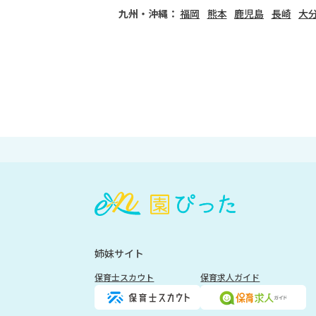
九州・沖縄：
福岡
熊本
鹿児島
長崎
大
会
員
登
録
も
姉妹サイト
し
く
保育士スカウト
保育求人ガイド
は
ロ