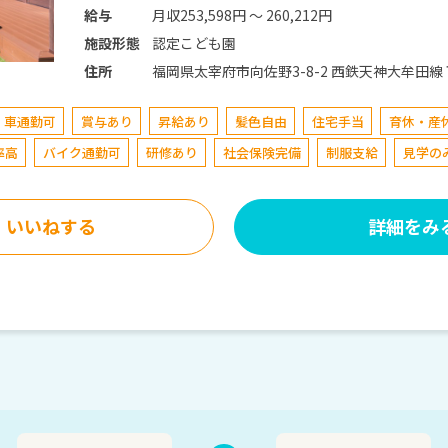
月収253,598円 〜 260,212円
給与
認定こども園
施設形態
福岡県太宰府市向佐野3-8-2 西鉄天神大牟田線 下大利駅 西鉄大牟田線下大利駅から西鉄バ
住所
ス「太宰府西小学校前」下車徒歩約8分
車通勤可
賞与あり
昇給あり
髪色自由
住宅手当
育休・産
率高
バイク通勤可
研修あり
社会保険完備
制服支給
見学の
いいねする
詳細をみ