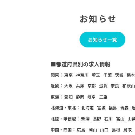
お知らせ
お知らせ一覧
■都道府県別の求人情報
関東：
東京
神奈川
埼玉
千葉
茨城
栃木
近畿：
大阪
兵庫
京都
滋賀
奈良
和歌山
東海：
愛知
静岡
岐阜
三重
北海道・東北：
北海道
宮城
福島
青森
北陸・甲信越：
新潟
長野
石川
富山
山
中国・四国：
広島
岡山
山口
島根
鳥取