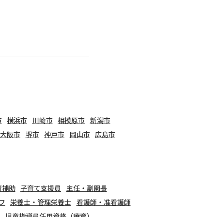
市
横浜市
川崎市
相模原市
新潟市
大阪市
堺市
神戸市
岡山市
広島市
育補助
子育て支援員
主任・副園長
フ
栄養士・管理栄養士
看護師・准看護師
児童指導員任用資格（療育）