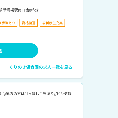
 京急本線 新馬場駅 新馬場駅南口徒歩5分
業手当あり
資格優遇
福利厚生充実
る
くりのき保育園の求人一覧を見る
\\遠方の方は引っ越し手当あり//ぜひ気軽