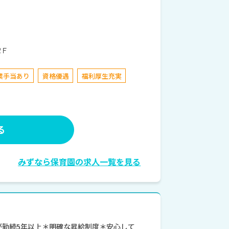
2Ｆ
業手当あり
資格優遇
福利厚生充実
る
みずなら保育園の求人一覧を見る
が勤続5年以上＊明確な昇給制度＊安心して