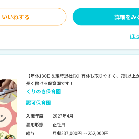
いいねする
詳細をみ
ほ
【年休130日＆定時退社◎】有休も取りやすく、7割以上
長く働ける保育園です！
くりのき保育園
認可保育園
2027年4月
入職年度
正社員
雇用形態
月収237,000円 〜 252,000円
給与