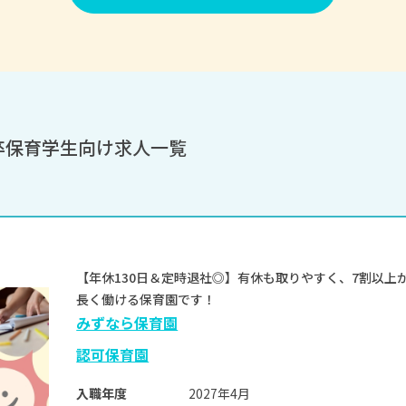
卒保育学生向け求人一覧
【年休130日＆定時退社◎】有休も取りやすく、7割以上
長く働ける保育園です！
みずなら保育園
認可保育園
2027年4月
入職年度