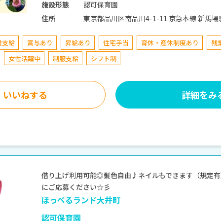
認可保育園
施設形態
東京都品川区南品川4-1-11
住所
費支給
賞与あり
昇給あり
住宅手当
育休・産休制度あり
残
女性活躍中
制服支給
シフト制
いいねする
詳細をみ
借り上げ利用可能◎髪色自由♪ネイルもできます（規定有）
にご応募ください☆彡
ほっぺるランド大井町
認可保育園