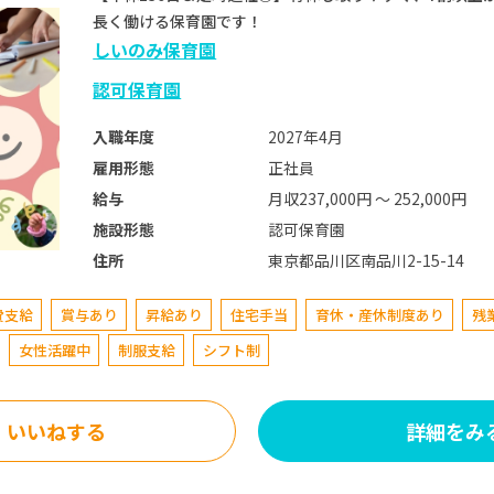
長く働ける保育園です！
しいのみ保育園
認可保育園
2027年4月
入職年度
正社員
雇用形態
月収237,000円 〜 252,000円
給与
認可保育園
施設形態
東京都品川区南品川2-15-14
住所
費支給
賞与あり
昇給あり
住宅手当
育休・産休制度あり
残
女性活躍中
制服支給
シフト制
いいねする
詳細をみ