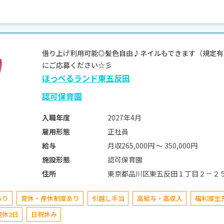
借り上げ利用可能◎髪色自由♪ネイルもできます（規定有）
にご応募ください☆彡
ほっぺるランド東五反田
認可保育園
2027年4月
入職年度
正社員
雇用形態
月収265,000円 〜 350,000円
給与
認可保育園
施設形態
東京都品川区東五反田１丁目２－２
住所
あり
育休・産休制度あり
引越し手当
高給与・高収入
福利厚生
週休2日
日祝休み