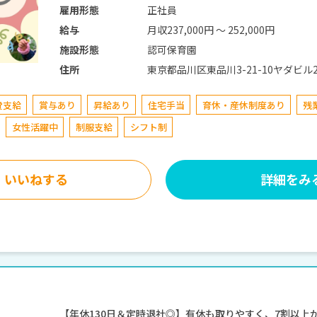
正社員
雇用形態
月収237,000円 〜 252,000円
給与
認可保育園
施設形態
東京都品川区東品川3-21-10ヤダビル
住所
費支給
賞与あり
昇給あり
住宅手当
育休・産休制度あり
残
女性活躍中
制服支給
シフト制
いいねする
詳細をみ
【年休130日＆定時退社◎】有休も取りやすく、7割以上