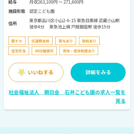
月収263,100円 〜 271,600円
給与
認定こども園
施設形態
東京都品川区小山2-6-15 東急目黒線 武蔵小山駅
住所
徒歩4分 東急池上線 戸越銀座駅 徒歩15分
駅チカ
交通費支給
賞与あり
昇給あり
住宅手当
WEB面接可
育休・産休制度あり
いいねする
詳細をみる
社会福祉法人 朝日会 石井こども園の求人一覧を
見る