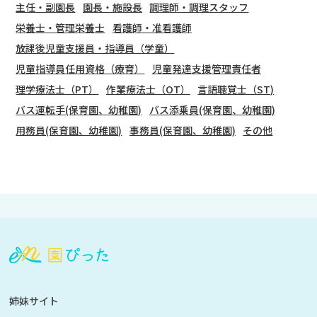
主任・副園長
園長・施設長
調理師・調理スタッフ
栄養士・管理栄養士
看護師・准看護師
放課後児童支援員・指導員（学童）
児童指導員任用資格（療育）
児童発達支援管理責任者
理学療法士（PT）
作業療法士（OT）
言語聴覚士（ST)
バス運転手(保育園、幼稚園)
バス添乗員(保育園、幼稚園)
用務員(保育園、幼稚園)
事務員(保育園、幼稚園)
その他
会
員
登
録
も
姉妹サイト
し