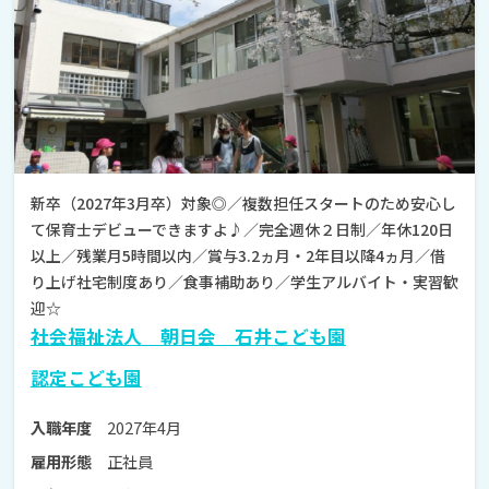
新卒（2027年3月卒）対象◎／複数担任スタートのため安心し
て保育士デビューできますよ♪／完全週休２日制／年休120日
以上／残業月5時間以内／賞与3.2ヵ月・2年目以降4ヵ月／借
り上げ社宅制度あり／食事補助あり／学生アルバイト・実習歓
迎☆
社会福祉法人 朝日会 石井こども園
認定こども園
2027年4月
入職年度
正社員
雇用形態