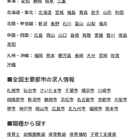
東海：
愛知
静岡
岐阜
三重
北海道・東北：
北海道
宮城
福島
青森
岩手
山形
秋田
北陸・甲信越：
新潟
長野
石川
富山
山梨
福井
中国・四国：
広島
岡山
山口
島根
鳥取
愛媛
香川
徳島
高知
九州・沖縄：
福岡
熊本
鹿児島
長崎
大分
宮崎
佐賀
沖縄
■全国主要都市の求人情報
札幌市
仙台市
さいたま市
千葉市
横浜市
川崎市
相模原市
新潟市
静岡市
浜松市
名古屋市
京都市
大阪市
堺市
神戸市
岡山市
広島市
北九州市
福岡市
熊本市
■職種から探す
保育士
幼稚園教諭
保育教諭
保育補助
子育て支援員