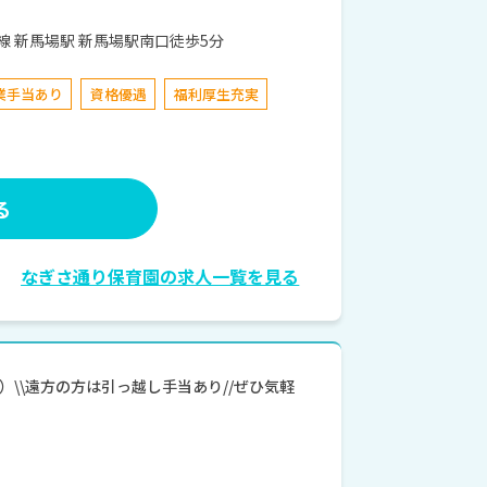
品川2-15-6ベル南品川 京急本線 新馬場駅 新馬場駅南口徒歩5分
業手当あり
資格優遇
福利厚生充実
る
なぎさ通り保育園の求人一覧を見る
\\遠方の方は引っ越し手当あり//ぜひ気軽