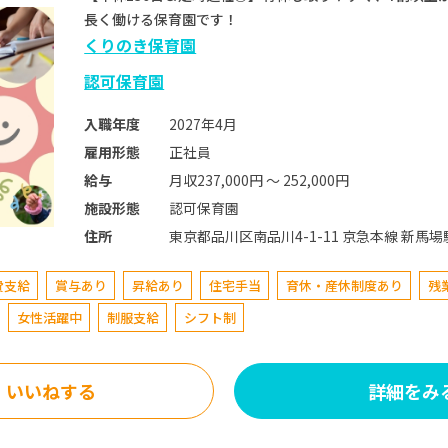
長く働ける保育園です！
くりのき保育園
認可保育園
2027年4月
入職年度
正社員
雇用形態
月収237,000円 〜 252,000円
給与
認可保育園
施設形態
東京都品川区南品川4-1-11
住所
費支給
賞与あり
昇給あり
住宅手当
育休・産休制度あり
残
女性活躍中
制服支給
シフト制
いいねする
詳細をみ