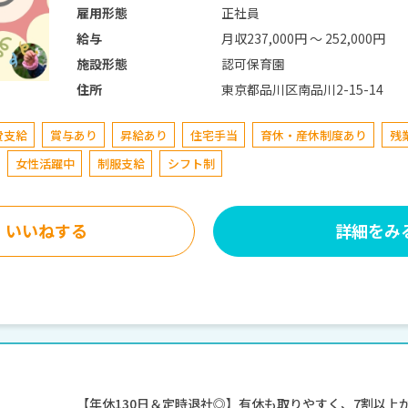
正社員
雇用形態
月収237,000円 〜 252,000円
給与
認可保育園
施設形態
東京都品川区南品川2-15-14
住所
費支給
賞与あり
昇給あり
住宅手当
育休・産休制度あり
残
女性活躍中
制服支給
シフト制
いいねする
詳細をみ
【年休130日＆定時退社◎】有休も取りやすく、7割以上