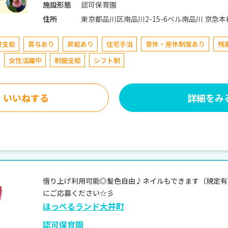
認可保育園
施設形態
東京都品川区南
住所
費支給
賞与あり
昇給あり
住宅手当
育休・産休制度あり
残
女性活躍中
制服支給
シフト制
いいねする
詳細をみ
借り上げ利用可能◎髪色自由♪ネイルもできます（規定有）
にご応募ください☆彡
ほっぺるランド大井町
認可保育園