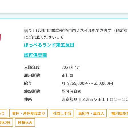
借り上げ利用可能◎髪色自由♪ネイルもできます（規定有）
にご応募ください☆彡
ほっぺるランド東五反田
認可保育園
2027年4月
入職年度
正社員
雇用形態
月収265,000円 〜 350,000円
給与
認可保育園
施設形態
東京都品川区東五反田１丁目２－２
住所
あり
育休・産休制度あり
引越し手当
高給与・高収入
福利厚生
週休2日
日祝休み