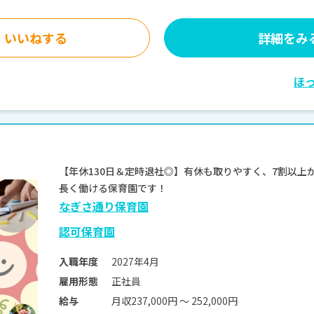
いいねする
詳細をみ
ほ
【年休130日＆定時退社◎】有休も取りやすく、7割以上
長く働ける保育園です！
なぎさ通り保育園
認可保育園
2027年4月
入職年度
正社員
雇用形態
月収237,000円 〜 252,000円
給与