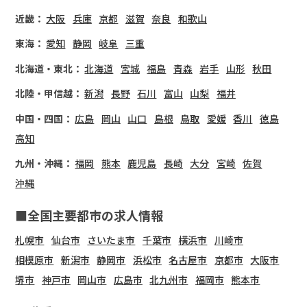
近畿：
大阪
兵庫
京都
滋賀
奈良
和歌山
東海：
愛知
静岡
岐阜
三重
北海道・東北：
北海道
宮城
福島
青森
岩手
山形
秋田
北陸・甲信越：
新潟
長野
石川
富山
山梨
福井
中国・四国：
広島
岡山
山口
島根
鳥取
愛媛
香川
徳島
高知
九州・沖縄：
福岡
熊本
鹿児島
長崎
大分
宮崎
佐賀
沖縄
■全国主要都市の求人情報
札幌市
仙台市
さいたま市
千葉市
横浜市
川崎市
相模原市
新潟市
静岡市
浜松市
名古屋市
京都市
大阪市
堺市
神戸市
岡山市
広島市
北九州市
福岡市
熊本市