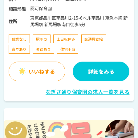
認可保育園
施設形態
東京都品川区南品川2-15-6ベル南品川 京急本線 新
住所
馬場駅 新馬場駅南口徒歩5分
残業なし
駅チカ
土日祝休み
交通費支給
賞与あり
昇給あり
住宅手当
いいねする
詳細をみる
なぎさ通り保育園の求人一覧を見る