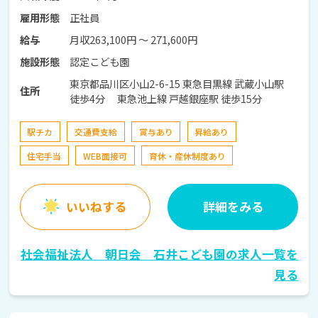
正社員
雇用形態
月収263,100円 〜 271,600円
給与
認定こども園
施設形態
東京都品川区小山2-6-15 東急目黒線 武蔵小山駅
住所
徒歩4分 東急池上線 戸越銀座駅 徒歩15分
駅チカ
交通費支給
賞与あり
昇給あり
住宅手当
WEB面接可
育休・産休制度あり
いいねする
詳細をみる
社会福祉法人 朝日会 石井こども園の求人一覧を
見る