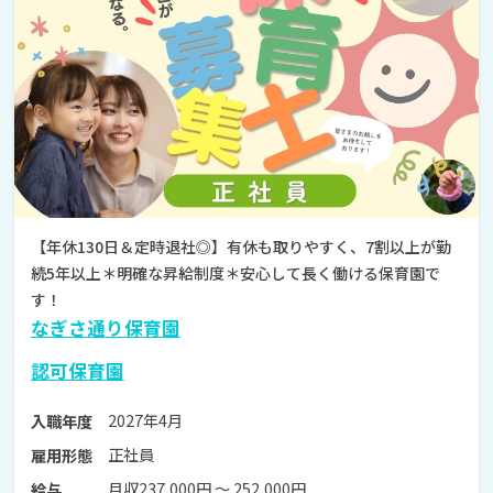
【年休130日＆定時退社◎】有休も取りやすく、7割以上が勤
続5年以上＊明確な昇給制度＊安心して長く働ける保育園で
す！
なぎさ通り保育園
認可保育園
2027年4月
入職年度
正社員
雇用形態
月収237,000円 〜 252,000円
給与