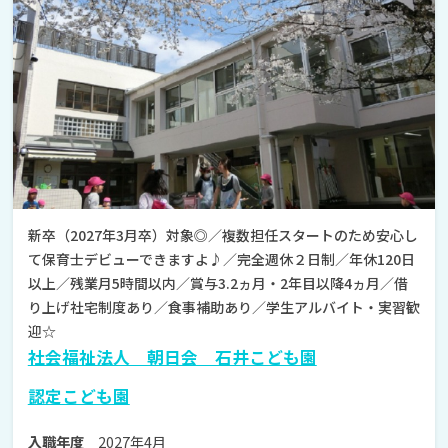
新卒（2027年3月卒）対象◎／複数担任スタートのため安心し
て保育士デビューできますよ♪／完全週休２日制／年休120日
以上／残業月5時間以内／賞与3.2ヵ月・2年目以降4ヵ月／借
り上げ社宅制度あり／食事補助あり／学生アルバイト・実習歓
迎☆
社会福祉法人 朝日会 石井こども園
認定こども園
2027年4月
入職年度