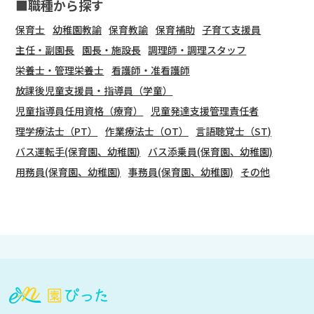
■職種から探す
保育士
幼稚園教諭
保育教諭
保育補助
子育て支援員
主任・副園長
園長・施設長
調理師・調理スタッフ
栄養士・管理栄養士
看護師・准看護師
放課後児童支援員・指導員（学童）
児童指導員任用資格（療育）
児童発達支援管理責任者
理学療法士（PT）
作業療法士（OT）
言語聴覚士（ST)
バス運転手(保育園、幼稚園)
バス添乗員(保育園、幼稚園)
用務員(保育園、幼稚園)
事務員(保育園、幼稚園)
その他
会
員
登