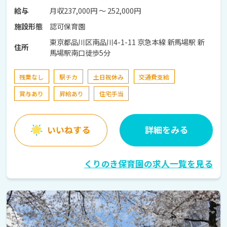
月収237,000円 〜 252,000円
給与
認可保育園
施設形態
東京都品川区南品川4-1-11 京急本線 新馬場駅 新
住所
馬場駅南口徒歩5分
残業なし
駅チカ
土日祝休み
交通費支給
賞与あり
昇給あり
住宅手当
いいねする
詳細をみる
くりのき保育園の求人一覧を見る