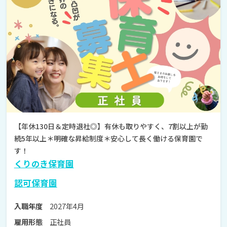
【年休130日＆定時退社◎】有休も取りやすく、7割以上が勤
続5年以上＊明確な昇給制度＊安心して長く働ける保育園で
す！
くりのき保育園
認可保育園
2027年4月
入職年度
正社員
雇用形態