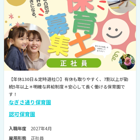
【年休130日＆定時退社◎】有休も取りやすく、7割以上が勤
続5年以上＊明確な昇給制度＊安心して長く働ける保育園で
す！
なぎさ通り保育園
認可保育園
2027年4月
入職年度
正社員
雇用形態