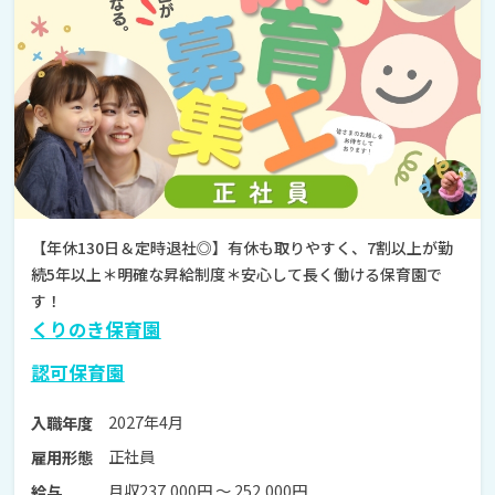
【年休130日＆定時退社◎】有休も取りやすく、7割以上が勤
続5年以上＊明確な昇給制度＊安心して長く働ける保育園で
す！
くりのき保育園
認可保育園
2027年4月
入職年度
正社員
雇用形態
月収237,000円 〜 252,000円
給与