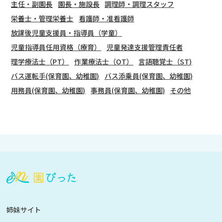
主任・副園長
園長・施設長
調理師・調理スタッフ
栄養士・管理栄養士
看護師・准看護師
放課後児童支援員・指導員（学童）
児童指導員任用資格（療育）
児童発達支援管理責任者
理学療法士（PT）
作業療法士（OT）
言語聴覚士（ST)
バス運転手(保育園、幼稚園)
バス添乗員(保育園、幼稚園)
用務員(保育園、幼稚園)
事務員(保育園、幼稚園)
その他
会
員
登
録
も
姉妹サイト
し