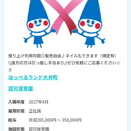
借り上げ利用可能◎髪色自由♪ネイルもできます（規定有）
\\遠方の方は引っ越し手当あり//ぜひ気軽にご応募ください☆
彡
ほっぺるランド大井町
認可保育園
2027年4月
入職年度
正社員
雇用形態
月収265,000円 〜 350,000円
給与
認可保育園
施設形態