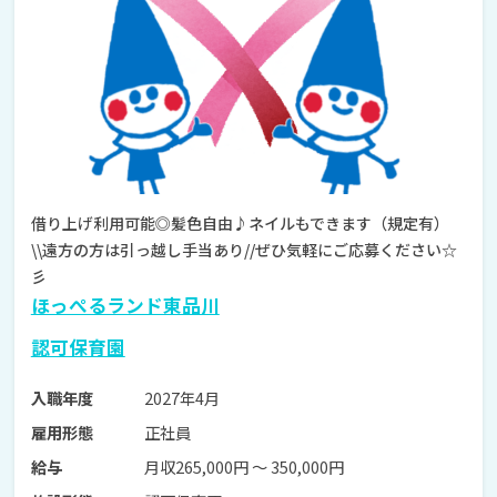
借り上げ利用可能◎髪色自由♪ネイルもできます（規定有）
\\遠方の方は引っ越し手当あり//ぜひ気軽にご応募ください☆
彡
ほっぺるランド東品川
認可保育園
2027年4月
入職年度
正社員
雇用形態
月収265,000円 〜 350,000円
給与