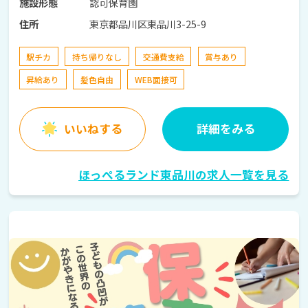
認可保育園
施設形態
東京都品川区東品川3-25-9
住所
駅チカ
持ち帰りなし
交通費支給
賞与あり
昇給あり
髪色自由
WEB面接可
いいねする
詳細をみる
ほっぺるランド東品川の求人一覧を見る