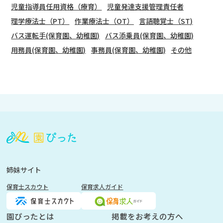
児童指導員任用資格（療育）
児童発達支援管理責任者
理学療法士（PT）
作業療法士（OT）
言語聴覚士（ST)
バス運転手(保育園、幼稚園)
バス添乗員(保育園、幼稚園)
用務員(保育園、幼稚園)
事務員(保育園、幼稚園)
その他
会
員
登
録
も
姉妹サイト
し
保育士スカウト
保育求人ガイド
く
は
ロ
園ぴったとは
掲載をお考えの方へ