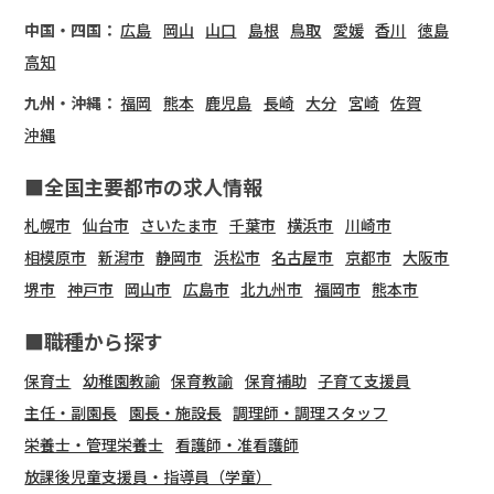
中国・四国：
広島
岡山
山口
島根
鳥取
愛媛
香川
徳島
高知
九州・沖縄：
福岡
熊本
鹿児島
長崎
大分
宮崎
佐賀
沖縄
■全国主要都市の求人情報
札幌市
仙台市
さいたま市
千葉市
横浜市
川崎市
相模原市
新潟市
静岡市
浜松市
名古屋市
京都市
大阪市
堺市
神戸市
岡山市
広島市
北九州市
福岡市
熊本市
■職種から探す
保育士
幼稚園教諭
保育教諭
保育補助
子育て支援員
主任・副園長
園長・施設長
調理師・調理スタッフ
栄養士・管理栄養士
看護師・准看護師
放課後児童支援員・指導員（学童）