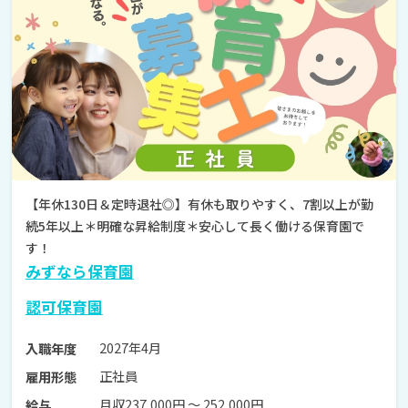
【年休130日＆定時退社◎】有休も取りやすく、7割以上が勤
続5年以上＊明確な昇給制度＊安心して長く働ける保育園で
す！
みずなら保育園
認可保育園
2027年4月
入職年度
正社員
雇用形態
月収237,000円 〜 252,000円
給与