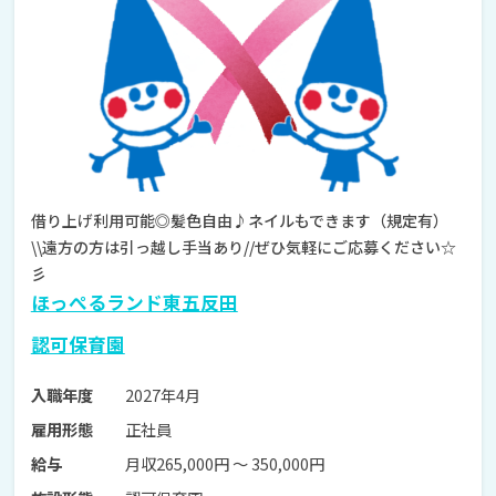
借り上げ利用可能◎髪色自由♪ネイルもできます（規定有）
\\遠方の方は引っ越し手当あり//ぜひ気軽にご応募ください☆
彡
ほっぺるランド東五反田
認可保育園
2027年4月
入職年度
正社員
雇用形態
月収265,000円 〜 350,000円
給与