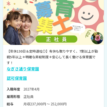
【年休130日＆定時退社◎】有休も取りやすく、7割以上が勤
続5年以上＊明確な昇給制度＊安心して長く働ける保育園で
す！
なぎさ通り保育園
認可保育園
2027年4月
入職年度
正社員
雇用形態
月収237,000円 〜 252,000円
給与