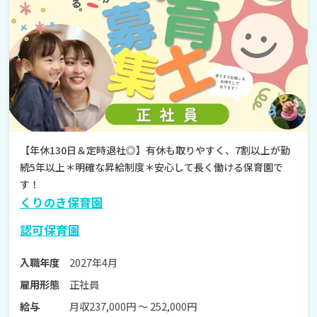
【年休130日＆定時退社◎】有休も取りやすく、7割以上が勤
続5年以上＊明確な昇給制度＊安心して長く働ける保育園で
す！
くりのき保育園
認可保育園
2027年4月
入職年度
正社員
雇用形態
月収237,000円 〜 252,000円
給与